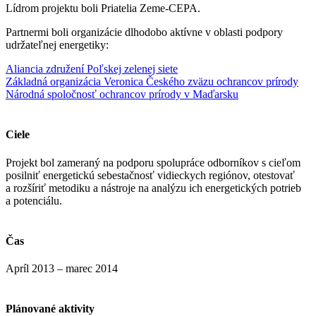
Lídrom projektu boli Priatelia Zeme-CEPA.
Partnermi boli organizácie dlhodobo aktívne v oblasti podpory
udržateľnej energetiky:
Aliancia združení Poľskej zelenej siete
Základná organizácia Veronica Českého zväzu ochrancov prírody
Národná spoločnosť ochrancov prírody v Maďarsku
Ciele
Projekt bol zameraný na podporu spolupráce odborníkov s cieľom
posilniť energetickú sebestačnosť vidieckych regiónov, otestovať
a rozšíriť metodiku a nástroje na analýzu ich energetických potrieb
a potenciálu.
Čas
Apríl 2013 – marec 2014
Plánované aktivity