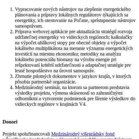
Vypracovanie nových nástrojov na zlepšenie energetického
plánovania a prípravy lokálnych regulátorov týkajúcich sa
energetiky, ich otestovanie na Poľane, sprístupnenie nástrojov
samosprávam.
Príprava webovej aplikácie pre aktualizáciu stratégií rozvoja
udržateľnej energetiky vo vidieckych regiónoch; kalkulačky
na výpočet uhlíkovej stopy pre obecné objekty a výpočet
lokálneho multiplikátora na meranie významu energetických
investícií na miestnu ekonomiku; metodiky na analýzu
lokálneho potenciálu biomasy na výrobu energie pri
rešpektovaní kritérií udržateľnosti a adaptačnej stratégie pre
lesné hospodárstvo na úrovni samospráv.
Zhrnutie pilotných dokumentov v jazykov krajín, v ktorých
pôsobia partnerské organizácie.
Medzinárodný seminár, na ktorom sa partnerom predstavia
výsledky projektu, výmena skúseností so zahraničnými
odborníkmi a vytvorenie podmienok pre šírenie výsledkov do
vidieckych regiónov v krajinách V4.
Donori
Projekt spolufinancovali
Medzinárodný višegrádsky fond