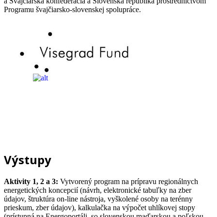
a Švajčiarska konfederácia a Slovenská republika prostredníctvom
Programu švajčiarsko-slovenskej spolupráce.
Výstupy
Aktivity 1, 2 a 3:
Vytvorený program na prípravu regionálnych
energetických koncepcií (návrh, elektronické tabuľky na zber
údajov, štruktúra on-line nástroja, vyškolené osoby na terénny
prieskum, zber údajov), kalkulačka na výpočet uhlíkovej stopy
(prístupná na Energoportáli, so slovenskou maďarskou a poľskou