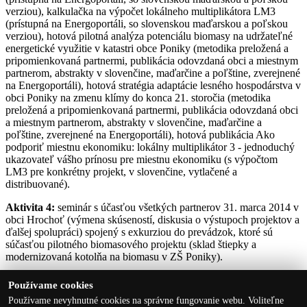
verziou), kalkulačka na výpočet lokálneho multiplikátora LM3
(prístupná na Energoportáli, so slovenskou maďarskou a poľskou
verziou), hotová pilotná analýza potenciálu biomasy na udržateľné
energetické využitie v katastri obce Poniky (metodika preložená a
pripomienkovaná partnermi, publikácia odovzdaná obci a miestnym
partnerom, abstrakty v slovenčine, maďarčine a poľštine, zverejnené
na Energoportáli), hotová stratégia adaptácie lesného hospodárstva v
obci Poniky na zmenu klímy do konca 21. storočia (metodika
preložená a pripomienkovaná partnermi, publikácia odovzdaná obci
a miestnym partnerom, abstrakty v slovenčine, maďarčine a
poľštine, zverejnené na Energoportáli), hotová publikácia Ako
podporiť miestnu ekonomiku: lokálny multiplikátor 3 - jednoduchý
ukazovateľ vášho prínosu pre miestnu ekonomiku (s výpočtom
LM3 pre konkrétny projekt, v slovenčine, vytlačené a
distribuované).
Aktivita 4:
seminár s účasťou všetkých partnerov 31. marca 2014 v
obci Hrochoť (výmena skúseností, diskusia o výstupoch projektov a
ďalšej spolupráci) spojený s exkurziou do prevádzok, ktoré sú
súčasťou pilotného biomasového projektu (sklad štiepky a
modernizovaná kotolňa na biomasu v ZŠ Poniky).
Používame cookies
Používame nevyhnutné cookies na správne fungovanie webu. Voliteľne