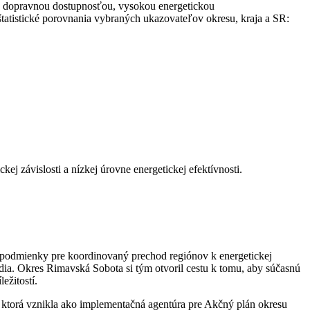
a dopravnou dostupnosťou, vysokou energetickou
tatistické porovnania vybraných ukazovateľov okresu, kraja a SR:
ej závislosti a nízkej úrovne energetickej efektívnosti.
ť podmienky pre koordinovaný prechod regiónov k energetickej
dia. Okres Rimavská Sobota si tým otvoril cestu k tomu, aby súčasnú
ežitostí.
torá vznikla ako implementačná agentúra pre Akčný plán okresu