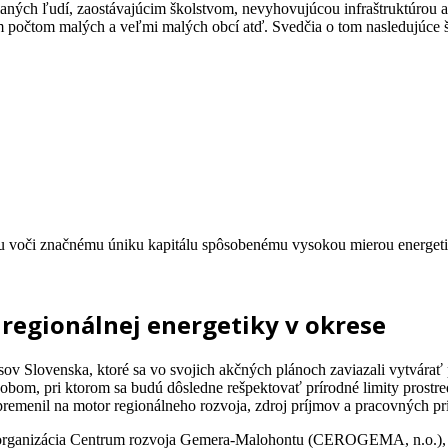
ných ľudí, zaostávajúcim školstvom, nevyhovujúcou infraštruktúrou 
 počtom malých a veľmi malých obcí atď. Svedčia o tom nasledujúce š
su voči značnému úniku kapitálu spôsobenému vysokou mierou energetick
regionálnej energetiky v okrese
ov Slovenska, ktoré sa vo svojich akčných plánoch zaviazali vytvára
bom, pri ktorom sa budú dôsledne rešpektovať prírodné limity prostre
remenil na motor regionálneho rozvoja, zdroj príjmov a pracovných príl
 organizácia Centrum rozvoja Gemera-Malohontu (CEROGEMA, n.o.), k