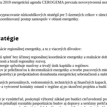
V roku 2019 energetickú agendu CEROGEMA prevzala novovytvorená nez
acovanie nízkouhlíkových stratégií pre 5 územných celkov v rámci ok
ordinovaný postup samospráv v oblasti energetiky.
ratégie
cie regionálnej energetiky, a to z viacerých dôvodov:
 splniť bez účinnej regionálnej koordinácie energetiky a realizácie dob
sti a brzdí regionálny rozvoj.
nergie spôsobuje masívny a trvalý únik kapitálu z regiónov.
v je príležitosťou k decentralizácii energetiky a tvorbe pracovných mie
j potreby) je predpokladom dosiahnutia energetickej sebestačnosti a stabi
ých personálnych, vedomostných, technických aj finančných kapacít. Pr
je a vytvorené kontakty ostanú v regióne aj po skončení projektu a bud
 nie je vynútiteľné, poskytujú výborný základ pre budúci cieľavedom
nášajú rozsiahlu pasportizáciu budov aj dopravy a seriózny prehľad 