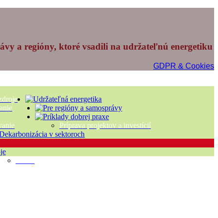
vy a regióny, ktoré vsadili na udržateľnú energetiku
GDPR & Cookies
zdroje
anie
vanie
Príprava projektov a investícií
Vietor