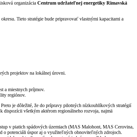
isková organizácia
Centrum udržateľnej energetiky Rimavská
resu. Tieto stratégie bude pripravovať vlastnými kapacitami a
rých projektov na lokálnej úrovni.
st a miestnych príjmov.
lity regiónov.
eto je dôležité, že do prípravy pilotných nízkouhlíkových stratégií
ú k dispozícii všetkým aktérom regionálneho rozvoja, najmä
ý postup v piatich spádových územiach (MAS Malohont, MAS Cerovina,
o potenciáli úspor aj o využiteľných obnoviteľných zdrojoch.