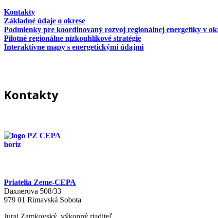
Kontakty
Základné údaje o okrese
Podmienky pre koordinovaný rozvoj regionálnej energetiky v ok
Pilotné regionálne nízkouhlíkové stratégie
Interaktívne mapy s energetickými údajmi
Kontakty
Priatelia Zeme-CEPA
Daxnerova 508/33
979 01 Rimavská Sobota
Juraj Zamkovský, výkonný riaditeľ