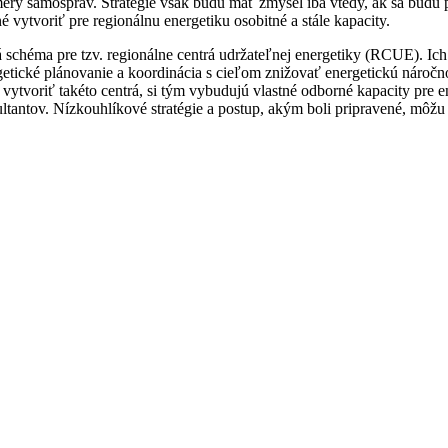
ámery samospráv. Stratégie však budú mať zmysel iba vtedy, ak sa budú 
é vytvoriť pre regionálnu energetiku osobitné a stále kapacity.
chéma pre tzv. regionálne centrá udržateľnej energetiky (RCUE). Ich
tické plánovanie a koordinácia s cieľom znižovať energetickú náročno
vytvoriť takéto centrá, si tým vybudujú vlastné odborné kapacity pre e
ltantov. Nízkouhlíkové stratégie a postup, akým boli pripravené, môžu 
: