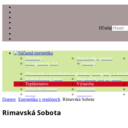
Hľadaj
Dôsledky
Hnacie sily systému
Tri argumenty ZA
Priority
Plánovanie a koordinácia regionálnej energetiky a dekar
Kritériá dobrej praxe
Mapa dobrých projektov
Teplárenstvo
Výstavba
Rimavská Sobota
Kežmarok
Slnko
Biomasa
Domov
Energetika v regiónoch
Rimavská Sobota
Rimavská Sobota