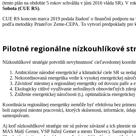
(tento plán na obdobie 5 rokov schválila v júni 2016 vláda SR). 
Sobota (CUE RS)
.
CUE RS koncom marca 2019 podala žiadosť o finančnú podporu na vypr
podľa metodiky Priateľov Zeme-CEPA. To vytvorí predpoklady pre ko
Pilotné regionálne nízkouhlíkové st
Nízkouhlíkové stratégie potvrdili nevyhnutnosť cieľavedomej koordiná
Ambiciózne národné energetické a klimatické ciele SR sa nedajú
Nekoordinovaná energetika vedie k vysokej energetickej náročno
Závislosť miestnej a regionálnej energetiky od dovozu palív a e
Ekologicky citlivé využívanie nefosílnych obnoviteľných zdrojo
Zníženie energetickej náročnosti (t.j. optimalizácia energeticke
Koordinácia regionálnej energetiky nemôže byť efektívna bez primeran
boli zapojení miestni pracovníci, ktorých skúsenosti, informácie, úda
samosprávam.
Aj keď nízkouhlíkové stratégie nie sú právne záväzné a ich plnenie
MAS Malý Gemer, VSP Južný Gemer a mesto Tisovec). Samosprávam pri