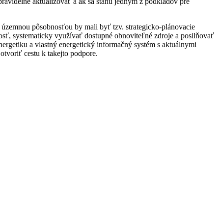
pravidelne aktualizovať a ak sa stanú jedným z podkladov pre
 územnou pôsobnosťou by mali byť tzv. strategicko-plánovacie
sť, systematicky využívať dostupné obnoviteľné zdroje a posilňovať
nergetiku a vlastný energetický informačný systém s aktuálnymi
otvoriť cestu k takejto podpore.