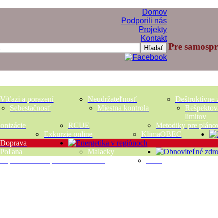
Domov
Podporili nás
Projekty
Kontakt
Pre samosprá
Hľadať
Víťazi a porazení
Neudržateľnosť
Deštruktívne 
Sebestačnosť
Miestna kontrola
Rešpektov
limitov
bonizácie
RCUE
Metodiky pre pláno
Exkurzie online
KlimaOBEC
Doprava
Poľana
Malacky
Teplo okolitého prostredia a Zeme
Voda