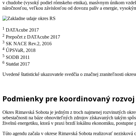
v chudobe (vysoký podiel rómskeho etnika), masívnym únikom vzdela
náročnosťou, veľkou závislosťou od dovozu palív a energie, vysokým
1
DATAcube 2017
2
Prepočet z DATAcube 2017
3
SK NACE Rev.2, 2016
4
ÚPSVaR, 2018
5
SODB 2011
6
Statdat 2017
Uvedené štatistické ukazovatele svedčia o značnej zraniteľnosti okre
Podmienky pre koordinovaný rozvoj 
Okres Rimavská Sobota je jedným z troch najmenej rozvinutých okres
sebestačnosti na báze obnoviteľných zdrojov získavaných takým spôso
živelnú energetiku, ktorá v praxi brzdí lokálnu ekonomiku, postupne p
Túto agendu začala v okrese Rimavská Sobota realizovať nezisková