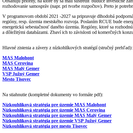
Obsahujú priority, na ktoré by sa mali sústrediť budúce investičné z
rozhodovanie samospráv (napr. pri tvorbe rozpočtov). Preto je potrebn
V programovom období 2021 -2027 sa pripravuje dlhodobá podporná s
regióny, resp. územia mestského rozvoja. Poslaním RCUE bude energe
energetickú sebestačnosť daného územia. Regióny, ktoré sa rozhodnú 
a dôležitými databázami. Zbaví ich to závislosti od komerčných konzu
Hlavné zistenia a závery z nízkohlíkových stratégií (stručný prehľad)
MAS Malohont
MAS Cerovina
MAS Malý Gemer
VSP Južný Gemer
Mesto Tisovec
Na stiahnutie (kompletné dokumenty vo formáte pdf):
Nízkouhlíková stratégia pre územie MAS Malohont
Nízkouhlíková stratégia pre
územie MAS Cerovina
Nízkouhlíková stratégia pre územie MAS Malý Gemer
Nízkouhlíková stratégia pre
územie VSP Južný Gemer
Nízkouhlíková stratégia pre mesto Tisovec