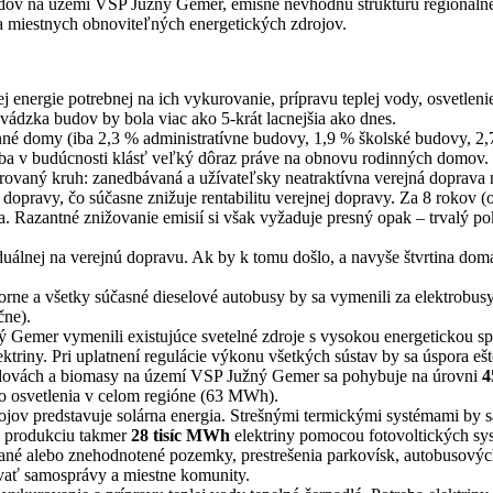
dov na území VSP Južný Gemer, emisne nevhodnú štruktúru regionálnej
a miestnych obnoviteľných energetických zdrojov.
j energie potrebnej na ich vykurovanie, prípravu teplej vody, osvetlenie
evádzka budov by bola viac ako 5-krát lacnejšia ako dnes.
nné domy (iba 2,3 % administratívne budovy, 1,9 % školské budovy, 2,7
eba v budúcnosti klásť veľký dôraz práve na obnovu rodinných domov.
aný kruh: zanedbávaná a užívateľsky neatraktívna verejná doprava nút
j dopravy, čo súčasne znižuje rentabilitu verejnej dopravy. Za 8 rokov 
. Razantné znižovanie emisií si však vyžaduje presný opak – trvalý po
uálnej na verejnú dopravu. Ak by k tomu došlo, a navyše štvrtina domác
porne a všetky súčasné dieselové autobusy by sa vymenili za elektrobus
čne).
 Gemer vymenili existujúce svetelné zdroje s vysokou energetickou spo
ktriny. Pri uplatnení regulácie výkonu všetkých sústav by sa úspora ešt
budovách a biomasy na území VSP Južný Gemer sa pohybuje na úrovni
4
ho osvetlenia v celom regióne (63 MWh).
ojov predstavuje solárna energia. Strešnými termickými systémami by s
nú produkciu takmer
28 tisíc MWh
elektriny pomocou fotovoltických syst
bané alebo znehodnotené pozemky, prestrešenia parkovísk, autobusových
vovať samosprávy a miestne komunity.