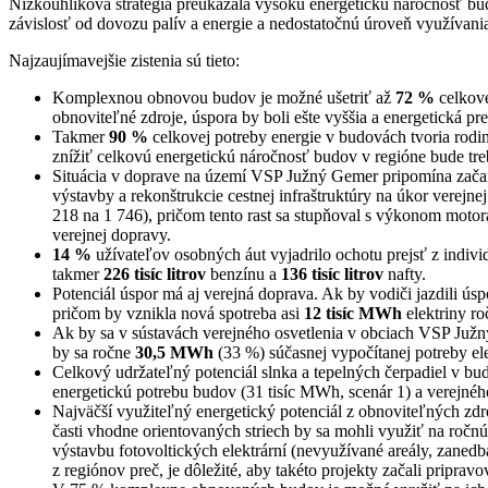
Nízkouhlíková stratégia preukázala vysokú energetickú náročnosť bu
závislosť od dovozu palív a energie a nedostatočnú úroveň využívani
Najzaujímavejšie zistenia sú tieto:
Komplexnou obnovou budov je možné ušetriť až
72 %
celkove
obnoviteľné zdroje, úspora by boli ešte vyššia a energetická pr
Takmer
90 %
celkovej potreby energie v budovách tvoria rodi
znížiť celkovú energetickú náročnosť budov v regióne bude tr
Situácia v doprave na území VSP Južný Gemer pripomína začarov
výstavby a rekonštrukcie cestnej infraštruktúry na úkor verejne
218 na 1 746), pričom tento rast sa stupňoval s výkonom motora
verejnej dopravy.
14 %
užívateľov osobných áut vyjadrilo ochotu prejsť z individ
takmer
226 tisíc litrov
benzínu a
136 tisíc litrov
nafty.
Potenciál úspor má aj verejná doprava. Ak by vodiči jazdili ús
pričom by vznikla nová spotreba asi
12 tisíc MWh
elektriny ro
Ak by sa v sústavách verejného osvetlenia v obciach VSP Južný
by sa ročne
30,5 MWh
(33 %) súčasnej vypočítanej potreby ele
Celkový udržateľný potenciál slnka a tepelných čerpadiel v 
energetickú potrebu budov (31 tisíc MWh, scenár 1) a verejné
Najväčší využiteľný energetický potenciál z obnoviteľných zdr
časti vhodne orientovaných striech by sa mohli využiť na roč
výstavbu fotovoltických elektrární (nevyužívané areály, zaned
z regiónov preč, je dôležité, aby takéto projekty začali pripra