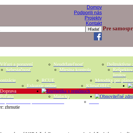
Domov
Podporili nás
Projekty
Kontakt
Pre samosprá
Hľadať
Víťazi a porazení
Neudržateľnosť
Deštruktívne 
Sebestačnosť
Miestna kontrola
Rešpektov
limitov
bonizácie
RCUE
Metodiky pre pláno
Exkurzie online
KlimaOBEC
Doprava
Poľana
Malacky
Teplo okolitého prostredia a Zeme
Voda
: zhrnutie