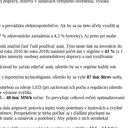
 dopravy, rezervy v sústavách verejného osvetlenia, vysokú
 a prevádzku elektrospotrebičov. Ak by sa na tieto účely využili aj
 % zdravotnícke zariadenia a 4,3 % bytovky). Aj preto pri snahe
i značnú časť ľudí používať autá. Tým rastie tlak na investície do
(od roku 2010 do roku 2018) narástol počet áut v regióne o
43 %
(z 1
kles intenzity osobnej automobilovej dopravy a rast využívania
ností by začala zdieľať autá, ušetrilo by sa v regióne každý rok
y s úspornými technológiami, ušetrilo by sa vyše
87 tisíc litrov
nafty,
trebou za zdroje LED (pri zachovaní ich počtu a regulácie) ušetrilo
e výrazne zvýšila.
5 – 48 tisíc MWh
ročne. To prevyšuje celkovú ročnú optimalizovanú
a dala pripraviť polovica teplej vody potrebnej v budovách a zvyšné
émov. Perspektívne je treba počítať aj s ďalšími plochami na
 staníc a zastávok a podobne). Aby príjem z nich neodtekal