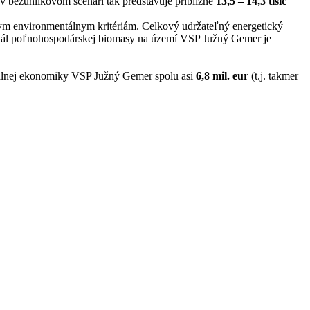
v bezuhlíkovom scenári tak predstavuje približne
13,5 – 14,3 tisíc
snym environmentálnym kritériám. Celkový udržateľný energetický
nciál poľnohospodárskej biomasy na území VSP Južný Gemer je
onálnej ekonomiky VSP Južný Gemer spolu asi
6,8 mil. eur
(t.j. takmer