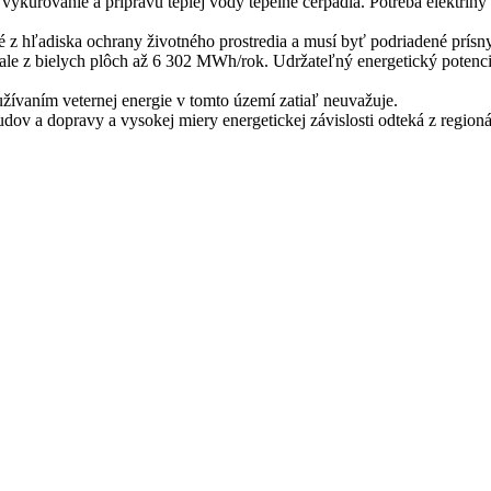
urovanie a prípravu teplej vody tepelné čerpadlá. Potreba elektriny 
ké z hľadiska ochrany životného prostredia a musí byť podriadené prí
 ale z bielych plôch až 6 302 MWh/rok. Udržateľný energetický pote
užívaním veternej energie v tomto území zatiaľ neuvažuje.
udov a dopravy a vysokej miery energetickej závislosti odteká z regi