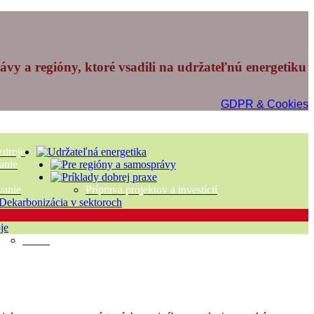
vy a regióny, ktoré vsadili na udržateľnú energetiku
GDPR & Cookies
zdroje
anie
vanie
Príprava projektov a investícií
Vietor