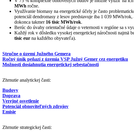
V 75 % komplexne obnovených budov je možné využiť na ich vyk
MWh
ročne.
Využívanie biomasy na energetické účely je často problematic
potenciál dendromasy z lesov predstavuje iba 1 039 MWh/rok,
dokonca takmer
16 tisíc MWh/rok
.
Berúc do úvahy orientačné údaje o veternosti v regióne sa s vy
Každý rok v dôsledku vysokej energetickej náročnosti najmä b
tisíc eur
na každého obyvateľa).
Stručne o území Južného Gemera
Ročný únik peňazí z územia VSP Južný Gemer cez energetiku
Možnosti dosiahnutia energetickej sebestačnosti
Zhrnutie analytickej časti:
Budovy
Doprava
Verejné osvetlenie
Potenciál obnoviteľných zdrojov
Emisie
Zhrnutie strategickej časti: