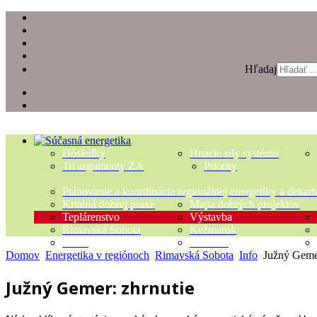
Hľadaj
Dôsledky
Hnacie sily systému
Tri argumenty ZA
Priority
Plánovanie a koordinácia regionálnej energetiky a dekar
Kritériá dobrej praxe
Mapa dobrých projektov
Teplárenstvo
Výstavba
Rimavská Sobota
Kežmarok
Slnko
Biomasa
Domov
Energetika v regiónoch
Rimavská Sobota
Info
Južný Gemer
Južný Gemer: zhrnutie