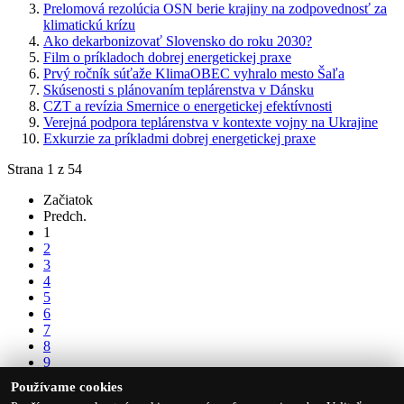
Prelomová rezolúcia OSN berie krajiny na zodpovednosť za
klimatickú krízu
Ako dekarbonizovať Slovensko do roku 2030?
Film o príkladoch dobrej energetickej praxe
Prvý ročník súťaže KlimaOBEC vyhralo mesto Šaľa
Skúsenosti s plánovaním teplárenstva v Dánsku
CZT a revízia Smernice o energetickej efektívnosti
Verejná podpora teplárenstva v kontexte vojny na Ukrajine
Exkurzie za príkladmi dobrej energetickej praxe
Strana 1 z 54
Začiatok
Predch.
1
2
3
4
5
6
7
8
9
10
Používame cookies
Nasl.