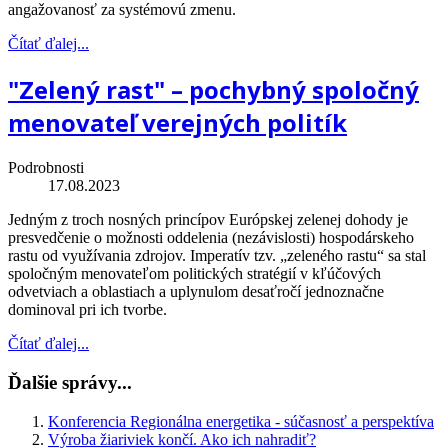
angažovanosť za systémovú zmenu.
Čítať ďalej...
"Zelený rast" – pochybný spoločný
menovateľ verejných politík
Podrobnosti
17.08.2023
Jedným z troch nosných princípov Európskej zelenej dohody je
presvedčenie o možnosti oddelenia (nezávislosti) hospodárskeho
rastu od využívania zdrojov. Imperatív tzv. „zeleného rastu“ sa stal
spoločným menovateľom politických stratégií v kľúčových
odvetviach a oblastiach a uplynulom desaťročí jednoznačne
dominoval pri ich tvorbe.
Čítať ďalej...
Ďalšie správy...
Konferencia Regionálna energetika - súčasnosť a perspektíva
Výroba žiariviek končí. Ako ich nahradiť?