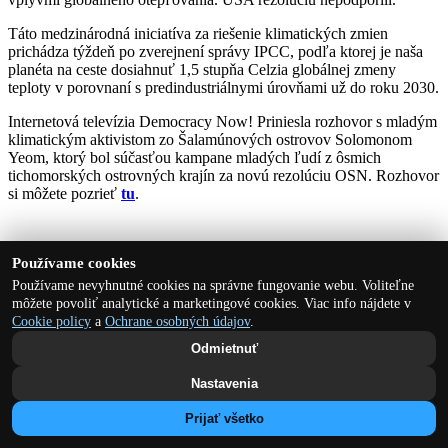
Táto medzinárodná iniciatíva za riešenie klimatických zmien
prichádza týždeň po zverejnení správy IPCC, podľa ktorej je naša
planéta na ceste dosiahnuť 1,5 stupňa Celzia globálnej zmeny
teploty v porovnaní s predindustriálnymi úrovňami už do roku 2030.
Internetová televízia Democracy Now! Priniesla rozhovor s mladým
klimatickým aktivistom zo Šalamúnových ostrovov Solomonom
Yeom, ktorý bol súčasťou kampane mladých ľudí z ôsmich
tichomorských ostrovných krajín za novú rezolúciu OSN. Rozhovor
si môžete pozrieť
tu
.
Používame cookies
≡
Používame nevyhnutné cookies na správne fungovanie webu. Voliteľne
môžete povoliť analytické a marketingové cookies. Viac info nájdete v
Cookie policy
a
Ochrane osobných údajov
.
Copyright © 2022 Priatelia Zeme-CEPA
Odmietnuť
Nastavenia
Prijať všetko