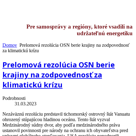
Pre samosprávy a regióny, ktoré vsadili na
udržateľnú energetiku
Domov
Prelomová rezolúcia OSN berie krajiny na zodpovednosť
za klimatickú krízu
Prelomová rezolúcia OSN berie
krajiny na zodpovednosť za
klimatickú krízu
Podrobnosti
31.03.2023
Nezáväznú rezolúciu predstavil tichomorský ostrovný štát Vanuatu
ohrozený stúpajúcou hladinou oceánu. Tento štát vyzval
Medzinárodný súdny dvor, aby podľa medzinárodného práva
ustanovil povinnosti pre národy na ochranu ich obyvateľstva pred
vplyvmi globálneho otepľovania. USA rezolúciu nepodporili.