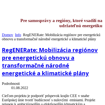
Pre samosprávy a regióny, ktoré vsadili na
udržateľnú energetiku
Domov
Info
RegENERate: Mobilizácia regiónov pre energetickú
obnovu a transformačné národné energetické a klimatické plány
RegENERate: Mobilizácia regiónov
pre energetickú obnovu a
transformačné národné
energetické a klimatické plány
Podrobnosti
01.08.2022
Cieľom projektu je podporiť príspevok krajín CEE v snahe
Európskej únie tvoriť budúcnosť s nulovými emisiami. Projekt
prispeje k ambicióznejším a efektívnejším klimatickým a