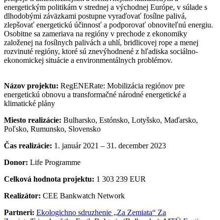
energetickým politikám v strednej a východnej Európe, v súlade s
dlhodobými záväzkami postupne vyraďovať fosílne palivá,
zlepšovať energetickú účinnosť a podporovať obnoviteľnú energiu.
Osobitne sa zameriava na regióny v prechode z ekonomiky
založenej na fosílnych palivách a uhlí, bridlicovej rope a menej
rozvinuté regióny, ktoré sú znevýhodnené z hľadiska sociálno-
ekonomickej situácie a environmentálnych problémov.
Názov projektu:
RegENERate: Mobilizácia regiónov pre
energetickú obnovu a transformačné národné energetické a
klimatické plány
Miesto realizácie:
Bulharsko, Estónsko, Lotyšsko, Maďarsko,
Poľsko, Rumunsko, Slovensko
Čas realizácie:
1. január 2021 – 31. december 2023
Donor:
Life Programme
Celková hodnota projektu:
1 303 239 EUR
Realizátor:
CEE Bankwatch Network
Partneri:
Ekologichno sdruzhenie „Za Zemiata“ Za